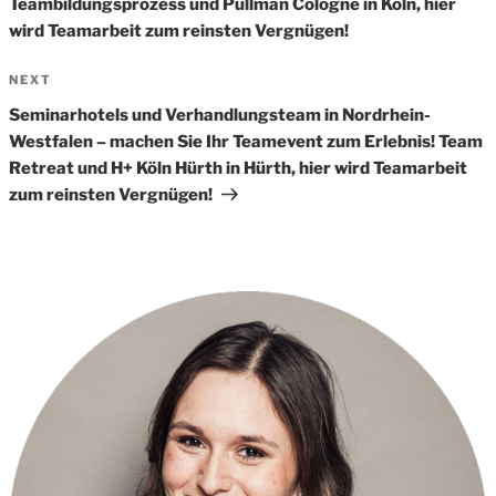
Teambildungsprozess und Pullman Cologne in Köln, hier
wird Teamarbeit zum reinsten Vergnügen!
Next
NEXT
Post
Seminarhotels und Verhandlungsteam in Nordrhein-
Westfalen – machen Sie Ihr Teamevent zum Erlebnis! Team
Retreat und H+ Köln Hürth in Hürth, hier wird Teamarbeit
zum reinsten Vergnügen!