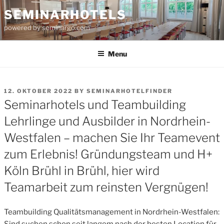
Skip
SEMINARHOTELS
to
powered by seminargo.com
content
Menu
POSTED
12. OKTOBER 2022
BY
SEMINARHOTELFINDER
ON
Seminarhotels und Teambuilding
Lehrlinge und Ausbilder in Nordrhein-
Westfalen – machen Sie Ihr Teamevent
zum Erlebnis! Gründungsteam und H+
Köln Brühl in Brühl, hier wird
Teamarbeit zum reinsten Vergnügen!
Teambuilding Qualitätsmanagement in Nordrhein-Westfalen: