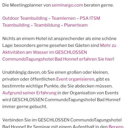
Die Meetingplanner von
seminargo.com
beraten gerne.
Outdoor Teambuilding
–
Teamlernen
–
PSA ITSM
Teambuilding
–
Teambildung
–
Planerteam
Nichts an einem Hotel ist ansprechender als eine schöne
Lage: besonders gerne gesehen bei Gästen sind
Mehr zu
Aktivitäten am Wasser im GESCHLOSSEN
CommundoTagungshotel Bad Honnef erfahren Sie hier
!
Unabhängig davon, ob Sie einen großen oder kleinen,
privaten oder öffentlichen
Event organisieren
, gibt es
bestimmte wichtige Punkte, die Sie abdecken müssen.
Aufgrund seiner Erfahrung
in der Organisation von Events
wird GESCHLOSSEN CommundoTagungshotel Bad Honnef
immer gerne gebucht.
Verbinden Sie im GESCHLOSSEN CommundoTagungshotel
Bad Honnef Ihr Seminar mit einem Aufenthalt in den
Bergen
.