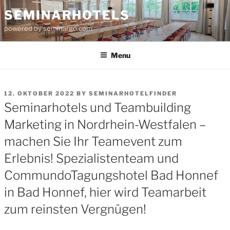
Skip
SEMINARHOTELS
to
powered by seminargo.com
content
Menu
POSTED
12. OKTOBER 2022
BY
SEMINARHOTELFINDER
ON
Seminarhotels und Teambuilding
Marketing in Nordrhein-Westfalen –
machen Sie Ihr Teamevent zum
Erlebnis! Spezialistenteam und
CommundoTagungshotel Bad Honnef
in Bad Honnef, hier wird Teamarbeit
zum reinsten Vergnügen!