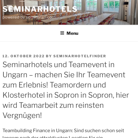
Skip
SEMINARHOTELS
to
powered by seminargo.com
content
Menu
POSTED
12. OKTOBER 2022
BY
SEMINARHOTELFINDER
ON
Seminarhotels und Teamevent in
Ungarn – machen Sie Ihr Teamevent
zum Erlebnis! Teamordern und
Klosterhotel in Sopron in Sopron, hier
wird Teamarbeit zum reinsten
Vergnügen!
Teambuilding Finance in Ungarn: Sind suchen schon seit