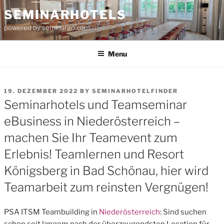
Skip
SEMINARHOTELS
to
powered by seminargo.com
content
Menu
POSTED
19. DEZEMBER 2022
BY
SEMINARHOTELFINDER
ON
Seminarhotels und Teamseminar
eBusiness in Niederösterreich –
machen Sie Ihr Teamevent zum
Erlebnis! Teamlernen und Resort
Königsberg in Bad Schönau, hier wird
Teamarbeit zum reinsten Vergnügen!
PSA ITSM Teambuilding in
Niederösterreich
: Sind suchen