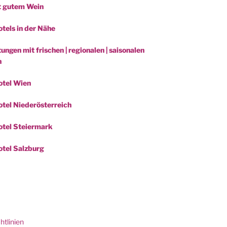
t gutem Wein
tels in der Nähe
ungen mit frischen | regionalen | saisonalen
n
otel Wien
tel Niederösterreich
tel Steiermark
tel Salzburg
be
htlinien