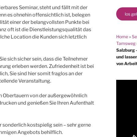
rbares Seminar, steht und fällt mit der
los ge
 es ohnehin offensichtlich ist, belegen
ät einer der belangvollsten Punkte bei
nz oft ist die Dienstleistungsqualität das
Home
»
Se
che Location die Kunden sich letztlich
Tamsweg
Salzburg 
und lasse
e sich sicher sein, dass die Teilnehmer
von Arbei
ung erleben werden. Zufriedenheit ist bei
, Sie sind hier somit fraglos an der
tellende Veranstaltung.
 in Obertauern von der außergewöhnlich
rucken und genießen Sie Ihren Aufenthalt
sonderlich kostspielig sein – sehr gerne
immigen Angebots behilflich.