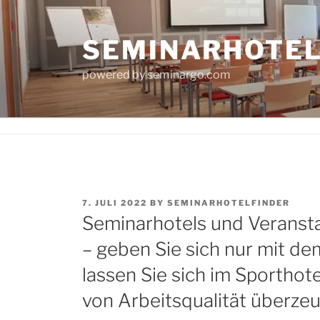
Skip
to
SEMINARHOTE
content
powered by seminargo.com
POSTED
7. JULI 2022
BY
SEMINARHOTELFINDER
ON
Seminarhotels und Veransta
– geben Sie sich nur mit de
lassen Sie sich im Sporthot
von Arbeitsqualität überze