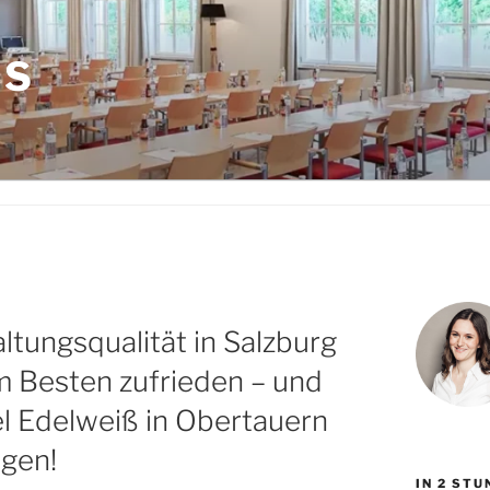
LS
ltungsqualität in Salzburg
m Besten zufrieden – und
el Edelweiß in Obertauern
ugen!
IN 2 ST