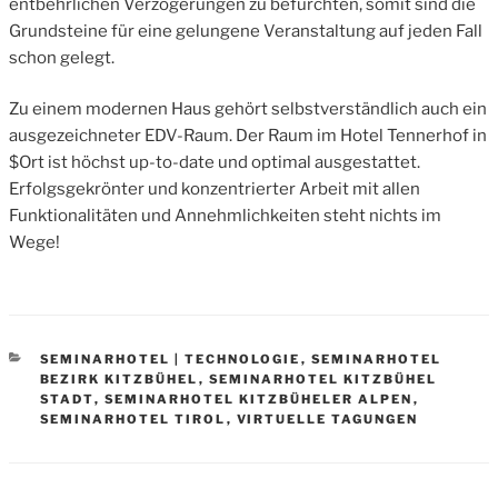
entbehrlichen Verzögerungen zu befürchten, somit sind die
Grundsteine für eine gelungene Veranstaltung auf jeden Fall
schon gelegt.
Zu einem modernen Haus gehört selbstverständlich auch ein
ausgezeichneter EDV-Raum. Der Raum im Hotel Tennerhof in
$Ort ist höchst up-to-date und optimal ausgestattet.
Erfolgsgekrönter und konzentrierter Arbeit mit allen
Funktionalitäten und Annehmlichkeiten steht nichts im
Wege!
CATEGORIES
SEMINARHOTEL | TECHNOLOGIE
,
SEMINARHOTEL
BEZIRK KITZBÜHEL
,
SEMINARHOTEL KITZBÜHEL
STADT
,
SEMINARHOTEL KITZBÜHELER ALPEN
,
SEMINARHOTEL TIROL
,
VIRTUELLE TAGUNGEN