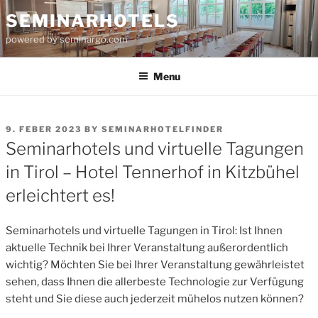
Skip
SEMINARHOTELS
to
powered by seminargo.com
content
Menu
POSTED
9. FEBER 2023
BY
SEMINARHOTELFINDER
ON
Seminarhotels und virtuelle Tagungen
in Tirol – Hotel Tennerhof in Kitzbühel
erleichtert es!
Seminarhotels und virtuelle Tagungen in Tirol: Ist Ihnen
aktuelle Technik bei Ihrer Veranstaltung außerordentlich
wichtig? Möchten Sie bei Ihrer Veranstaltung gewährleistet
sehen, dass Ihnen die allerbeste Technologie zur Verfügung
steht und Sie diese auch jederzeit mühelos nutzen können?