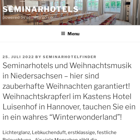
Skip
SEMINARHOTELS
to
powered by seminargo.com
content
Menu
POSTED
25. JULI 2022
BY
SEMINARHOTELFINDER
ON
Seminarhotels und Weihnachtsmusik
in Niedersachsen – hier sind
zauberhafte Weihnachten garantiert!
Weihnachtskrapferl im Kastens Hotel
Luisenhof in Hannover, tauchen Sie ein
in ein wahres “Winterwonderland”!
Lichterglanz, Lebkuchenduft, erstklassige, festliche