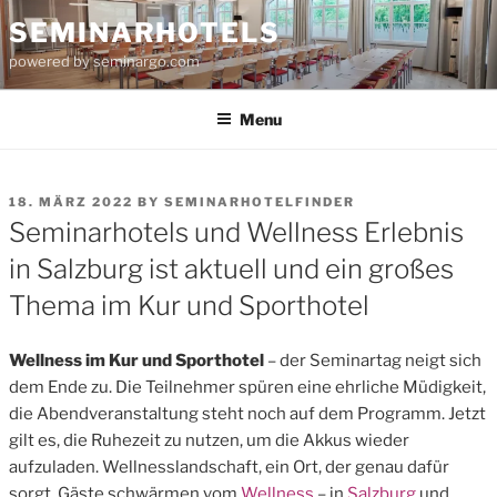
Skip
SEMINARHOTELS
to
powered by seminargo.com
content
Menu
POSTED
18. MÄRZ 2022
BY
SEMINARHOTELFINDER
ON
Seminarhotels und Wellness Erlebnis
in Salzburg ist aktuell und ein großes
Thema im Kur und Sporthotel
Wellness im Kur und Sporthotel
– der Seminartag neigt sich
dem Ende zu. Die Teilnehmer spüren eine ehrliche Müdigkeit,
die Abendveranstaltung steht noch auf dem Programm. Jetzt
gilt es, die Ruhezeit zu nutzen, um die Akkus wieder
aufzuladen. Wellnesslandschaft, ein Ort, der genau dafür
sorgt. Gäste schwärmen vom
Wellness
– in
Salzburg
und