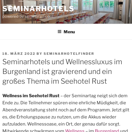
Skip
SEMINARHOTELS
to
powered by seminargo.com
content
Menu
POSTED
18. MÄRZ 2022
BY
SEMINARHOTELFINDER
ON
Seminarhotels und Wellnessluxus im
Burgenland ist gravierend und ein
großes Thema im Seehotel Rust
Wellness im Seehotel Rust
– der Seminartag neigt sich dem
Ende zu. Die Teilnehmer spüren eine ehrliche Müdigkeit, die
Abendveranstaltung steht noch auf dem Programm. Jetzt gilt
es, die Erholungspause zu nutzen, um die Akkus wieder
aufzuladen. Wellnessoase, ein Ort, der genau dafür sorgt.
Mitwirkende schwärmen vom
Wellness
– im
Burgenland
und