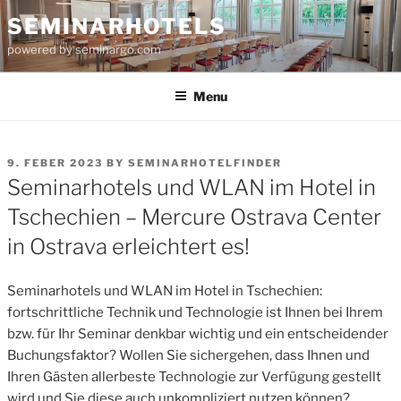
Skip
SEMINARHOTELS
to
powered by seminargo.com
content
Menu
POSTED
9. FEBER 2023
BY
SEMINARHOTELFINDER
ON
Seminarhotels und WLAN im Hotel in
Tschechien – Mercure Ostrava Center
in Ostrava erleichtert es!
Seminarhotels und WLAN im Hotel in Tschechien:
fortschrittliche Technik und Technologie ist Ihnen bei Ihrem
bzw. für Ihr Seminar denkbar wichtig und ein entscheidender
Buchungsfaktor? Wollen Sie sichergehen, dass Ihnen und
Ihren Gästen allerbeste Technologie zur Verfügung gestellt
wird und Sie diese auch unkompliziert nutzen können?