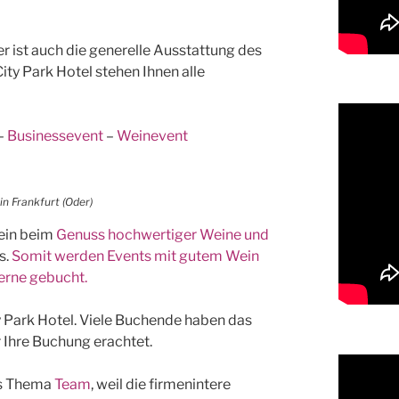
r ist auch die generelle Ausstattung des
ty Park Hotel stehen Ihnen alle
–
Businessevent
–
Weinevent
in Frankfurt (Oder)
ein beim
Genuss hochwertiger Weine und
s.
Somit werden Events mit gutem Wein
erne gebucht.
y Park Hotel. Viele Buchende haben das
 Ihre Buchung erachtet.
as Thema
Team
, weil die firmenintere