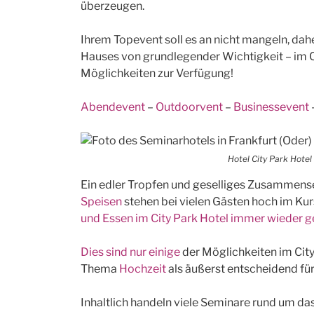
überzeugen.
Ihrem Topevent soll es an nicht mangeln, dahe
Hauses von grundlegender Wichtigkeit – im Ci
Möglichkeiten zur Verfügung!
Abendevent
–
Outdoorvent
–
Businessevent
Hotel City Park Hotel 
Ein edler Tropfen und geselliges Zusammens
Speisen
stehen bei vielen Gästen hoch im Kur
und Essen im City Park Hotel immer wieder g
Dies sind nur einige
der Möglichkeiten im Cit
Thema
Hochzeit
als äußerst entscheidend für
Inhaltlich handeln viele Seminare rund um d