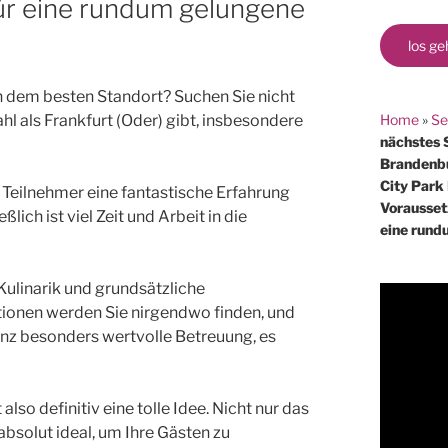
für eine rundum gelungene
los ge
h dem besten Standort? Suchen Sie nicht
Home
»
Se
hl als Frankfurt (Oder) gibt, insbesondere
nächstes 
Brandenbur
City Park 
e Teilnehmer eine fantastische Erfahrung
Vorausset
lich ist viel Zeit und Arbeit in die
eine rund
Kulinarik und grundsätzliche
ionen werden Sie nirgendwo finden, und
anz besonders wertvolle Betreuung, es
 also definitiv eine tolle Idee. Nicht nur das
absolut ideal, um Ihre Gästen zu