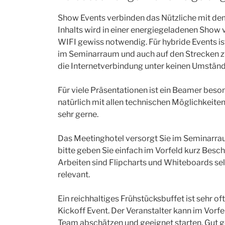
Show Events verbinden das Nützliche mit d
Inhalts wird in einer energiegeladenen Show 
WIFI gewiss notwendig. Für hybride Events i
im Seminarraum und auch auf den Strecken z
die Internetverbindung unter keinen Umstän
Für viele Präsentationen ist ein Beamer beso
natürlich mit allen technischen Möglichkeiten
sehr gerne.
Das Meetinghotel versorgt Sie im Seminarra
bitte geben Sie einfach im Vorfeld kurz Besc
Arbeiten sind Flipcharts und Whiteboards sel
relevant.
Ein reichhaltiges Frühstücksbuffet ist sehr oft
Kickoff Event. Der Veranstalter kann im Vor
Team abschätzen und geeignet starten. Gut ge