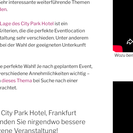
Sehr interessante weiterführende Themen
den
.
 Lage des City Park Hotel
ist ein
terien, die die perfekte Eventlocation
staltung sehr verschieden. Unter anderem
bei der Wahl der geeigneten Unterkunft
Wozu benö
e perfekte Wahl! Je nach geplantem Event,
verschiedene Annehmlichkeiten wichtig –
h
dieses Thema
bei Suche nach einer
rachtet.
City Park Hotel, Frankfurt
inden Sie nirgendwo bessere
gene Veranstaltung!