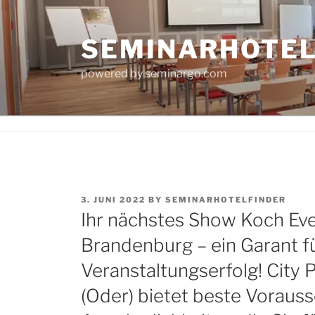
Skip
to
SEMINARHOTE
content
powered by seminargo.com
POSTED
3. JUNI 2022
BY
SEMINARHOTELFINDER
ON
Ihr nächstes Show Koch Even
Brandenburg – ein Garant fü
Veranstaltungserfolg! City P
(Oder) bietet beste Vorauss