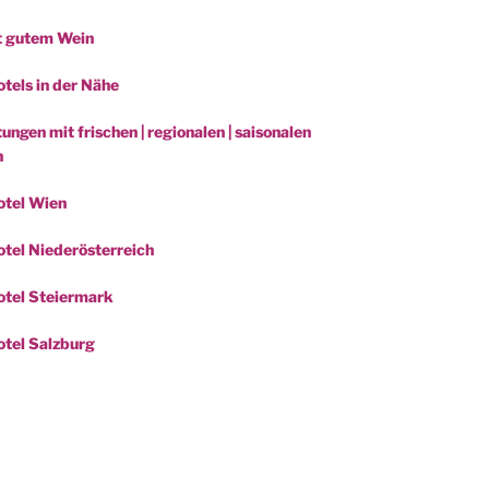
t gutem Wein
tels in der Nähe
ungen mit frischen | regionalen | saisonalen
n
otel Wien
tel Niederösterreich
tel Steiermark
tel Salzburg
be