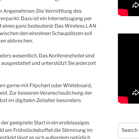
em Angenehmen. Die Vermittlung des
verpackt. Dazu ist ein Internetzugang per
st eines ganz bedeutend: Das Wireless LAN
wischen den einzelnen Schauplätzen soll
den abbrechen.
nders wesentlich. Das Konferenzhotel sind
 ausgestattet und unterstützt Sie jederzeit
um gerne mit Flipchart oder Whiteboard,
heid. Zur besseren Veranschaulichung der
bst im digitalen Zeitalter besonders
 der geeignete Start in ein erstklassiges
Search
feld am Frühstücksbuffet die Stimmung im
for:
stärkt lässt es sich außerdem natürlich