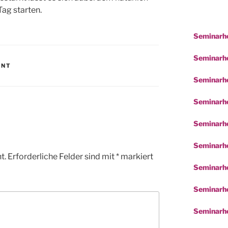
ag starten.
Seminarho
Seminarhot
ENT
Seminarho
Seminarho
Seminarho
Seminarho
t.
Erforderliche Felder sind mit
*
markiert
Seminarh
Seminarho
Seminarho