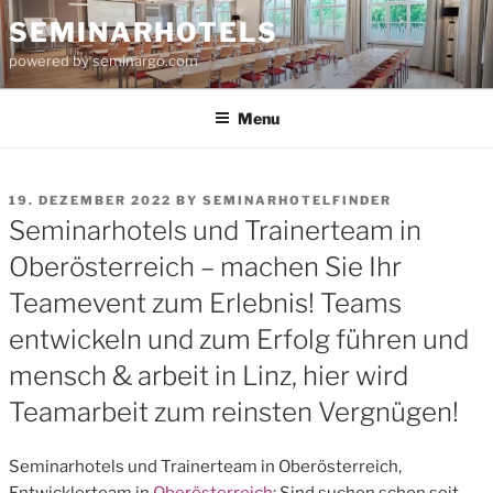
Skip
SEMINARHOTELS
to
powered by seminargo.com
content
Menu
POSTED
19. DEZEMBER 2022
BY
SEMINARHOTELFINDER
ON
Seminarhotels und Trainerteam in
Oberösterreich – machen Sie Ihr
Teamevent zum Erlebnis! Teams
entwickeln und zum Erfolg führen und
mensch & arbeit in Linz, hier wird
Teamarbeit zum reinsten Vergnügen!
Seminarhotels und Trainerteam in Oberösterreich,